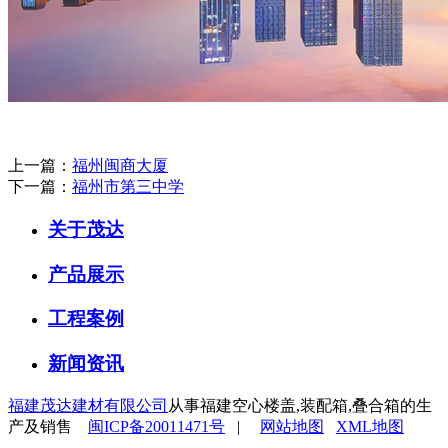
上一篇：
福州闽商大厦
下一篇：
福州市第三中学
关于茂达
产品展示
工程案例
新闻资讯
福建茂达建材有限公司
从事福建空心楼盖,装配箱,叠合箱的生
产及销售
闽ICP备20011471号
|
网站地图
XML地图