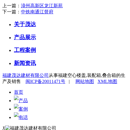
上一篇：
漳州高新区龙江新苑
下一篇：
中铁南通江督府
关于茂达
产品展示
工程案例
新闻资讯
福建茂达建材有限公司
从事福建空心楼盖,装配箱,叠合箱的生
产及销售
闽ICP备20011471号
|
网站地图
XML地图
首页
产品
案例
电话
X