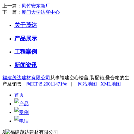
上一篇：
凤竹安东新厂
下一篇：
厦门大学访客中心
关于茂达
产品展示
工程案例
新闻资讯
福建茂达建材有限公司
从事福建空心楼盖,装配箱,叠合箱的生
产及销售
闽ICP备20011471号
|
网站地图
XML地图
首页
产品
案例
电话
X